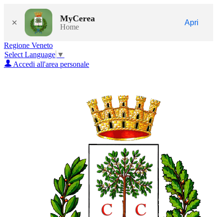
MyCerea
×
Apri
Home
Regione Veneto
Select Language
▼
Accedi all'area personale